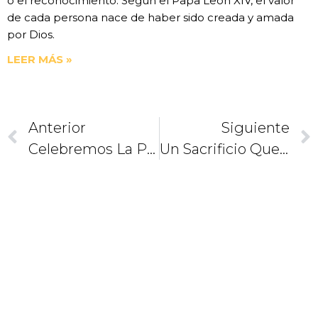
o el reconocimiento. Según el Papa León XIV, el valor
de cada persona nace de haber sido creada y amada
por Dios.
LEER MÁS »
Anterior
Siguiente
Celebremos La Pascua En Familia
Un Sacrificio Que Libera. ¿Soy Un Esclavo Agradecido?
CAMINEMOS