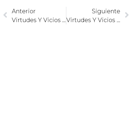
Anterior
Siguiente
Virtudes Y Vicios (4). La Belleza De La Sexualidad
Virtudes Y Vicios (5). ¿Poseo O Soy Poseído?
CAMINEMOS
JUNTOS
COMO
DISCÍPULOS
Y
MISIONEROS