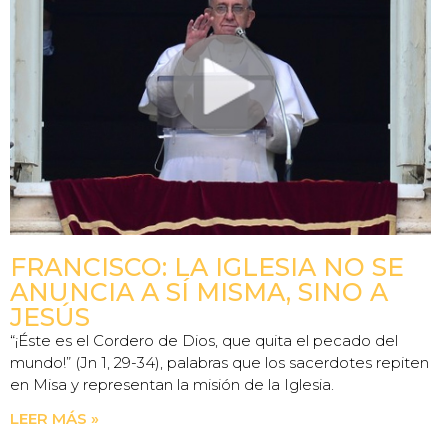
FRANCISCO: LA IGLESIA NO SE
ANUNCIA A SÍ MISMA, SINO A
JESÚS
“¡Éste es el Cordero de Dios, que quita el pecado del
mundo!” (Jn 1, 29-34), palabras que los sacerdotes repiten
en Misa y representan la misión de la Iglesia.
LEER MÁS »