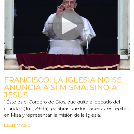
FRANCISCO: LA IGLESIA NO SE
ANUNCIA A SÍ MISMA, SINO A
JESÚS
“¡Éste es el Cordero de Dios, que quita el pecado del
mundo!” (Jn 1, 29-34), palabras que los sacerdotes repiten
en Misa y representan la misión de la Iglesia.
LEER MÁS »