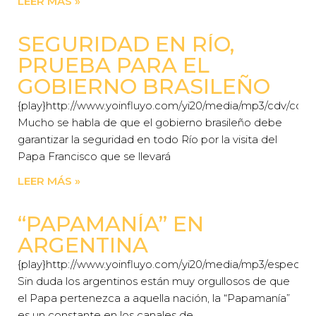
LEER MÁS »
SEGURIDAD EN RÍO,
PRUEBA PARA EL
GOBIERNO BRASILEÑO
{play}http://www.yoinfluyo.com/yi20/media/mp3/cdv/cdv_2
Mucho se habla de que el gobierno brasileño debe
garantizar la seguridad en todo Río por la visita del
Papa Francisco que se llevará
LEER MÁS »
“PAPAMANÍA” EN
ARGENTINA
{play}http://www.yoinfluyo.com/yi20/media/mp3/especial
Sin duda los argentinos están muy orgullosos de que
el Papa pertenezca a aquella nación, la “Papamanía”
es un constante en los canales de