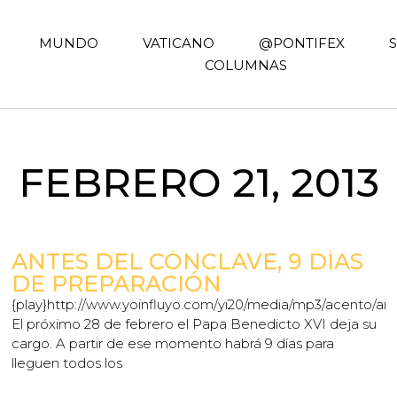
MUNDO
VATICANO
@PONTIFEX
COLUMNAS
FEBRERO 21, 2013
ANTES DEL CÓNCLAVE, 9 DÍAS
DE PREPARACIÓN
{play}http://www.yoinfluyo.com/yi20/media/mp3/acento/ai_
El próximo 28 de febrero el Papa Benedicto XVI deja su
papa8.mp3{/play}
cargo. A partir de ese momento habrá 9 días para
lleguen todos los