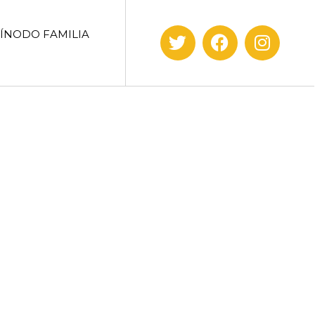
SÍNODO FAMILIA
papa7.mp3{/play}